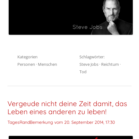
Kategorien
Schlagwörter:
Personen
·
Menschen
Steve Jobs
·
Reichtum
·
Tod
Vergeude nicht deine Zeit damit, das
Leben eines anderen zu leben!
TagesRandBemerkung vom
20. September 2014, 17:30