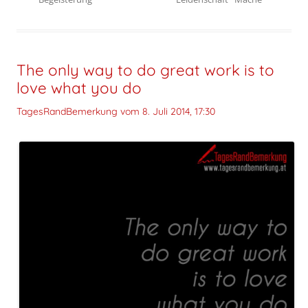
The only way to do great work is to
love what you do
TagesRandBemerkung vom
8. Juli 2014, 17:30