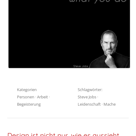
Kategorien
Schlagwörter:
Personen
·
Arbeit
·
Steve Jobs
·
Begeisterung
Leidenschaft
·
Mache
Design ist nicht nur, wie es aussieht