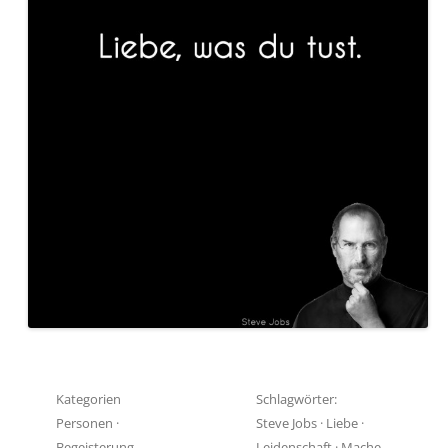
Kategorien
Schlagwörter:
Personen
·
Steve Jobs
·
Liebe
·
Begeisterung
Leidenschaft
·
Mache