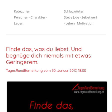
Kategorien
Schlagwörter:
Personen
·
Charakter
·
Steve Jobs
·
Selbstwert
Leben
·
Leben
·
Motivation
Finde das, was du liebst. Und
begnüge dich niemals mit etwas
Geringerem.
TagesRandBemerkung vom
30. Januar 2017, 18:00