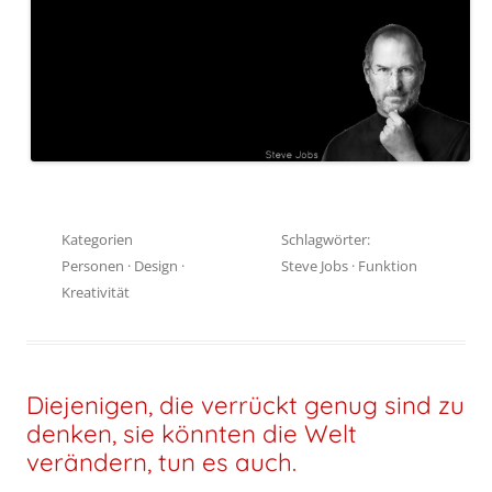
Kategorien
Schlagwörter:
Personen
·
Design
·
Steve Jobs
·
Funktion
Kreativität
Diejenigen, die verrückt genug sind zu
denken, sie könnten die Welt
verändern, tun es auch.