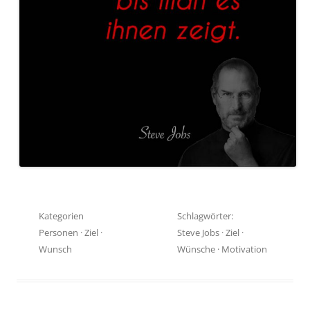
Kategorien
Schlagwörter:
Personen
·
Ziel
·
Steve Jobs
·
Ziel
·
Wunsch
Wünsche
·
Motivation