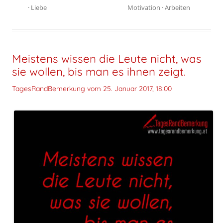
·
Liebe
Motivation
·
Arbeiten
Meistens wissen die Leute nicht, was
sie wollen, bis man es ihnen zeigt.
TagesRandBemerkung vom
25. Januar 2017, 18:00