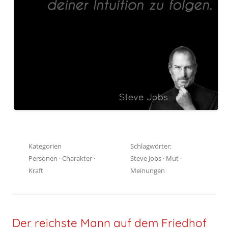
Kategorien
Schlagwörter:
Personen
·
Charakter
·
Steve Jobs
·
Mut
·
Kraft
Meinungen
Der reichste Mann auf dem Friedhof