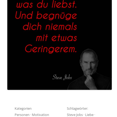
Kategorien
Schlagwörter:
Personen
·
Motivation
Steve Jobs
·
Liebe
·