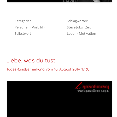
Kategorien
Schlagwörter:
Personen
·
Vorbild
·
Steve Jobs
·
Zeit
·
Selbstwert
Leben
·
Motivation
Liebe, was du tust.
TagesRandBemerkung vom
10. August 2014, 17:30