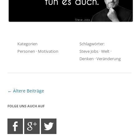
Kategorien
Schlagwörter:
Personen
·
Motivation
Steve Jobs
·
Welt
·
Denken
·
Veränderung
Beitragsnavigation
←
Ältere Beiträge
FOLGE UNS AUCH AUF