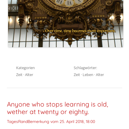
Kategorien
Schlagwörter:
Zeit
·
Alter
Zeit
·
Leben
·
Alter
Anyone who stops learning is old,
wether at twenty or eighty.
TagesRandBemerkung vom
25. April 2018, 18:00