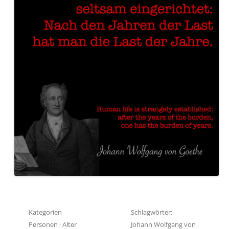
Kategorien
Schlagwörter:
Personen
·
Alter
Johann Wolfgang von