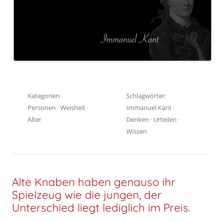
Kategorien
Schlagwörter:
Personen
·
Weisheit
·
Immanuel Kant
·
Alter
Denken
·
Urteilen
·
Wissen
Alte Knaben haben genauso ihr
Spielzeug wie die jungen, der
Unterschied liegt lediglich im Preis.