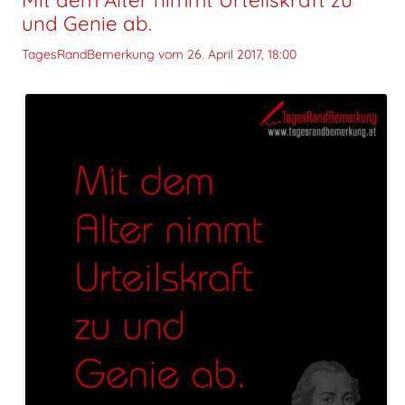
Mit dem Alter nimmt Urteilskraft zu
und Genie ab.
TagesRandBemerkung vom
26. April 2017, 18:00