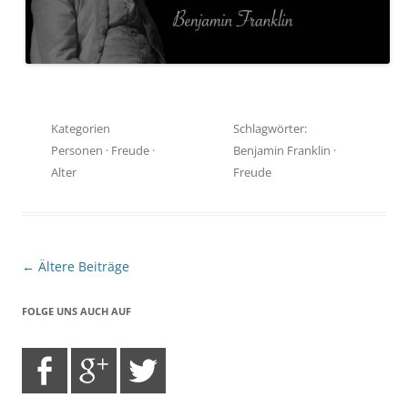
Kategorien
Schlagwörter:
Personen
·
Freude
·
Benjamin Franklin
·
Alter
Freude
Beitragsnavigation
←
Ältere Beiträge
FOLGE UNS AUCH AUF