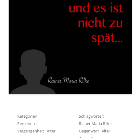
Kategorien
Schlagwörter:
Personen
·
Rainer Maria Rilke
·
Vergangenheit
·
Alter
Gegenwart
·
Alter
·