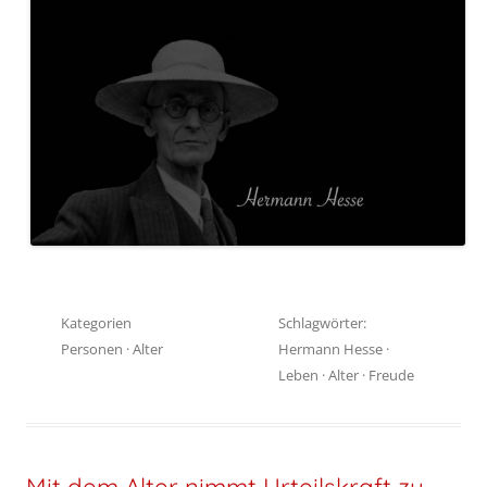
Kategorien
Schlagwörter:
Personen
·
Alter
Hermann Hesse
·
Leben
·
Alter
·
Freude