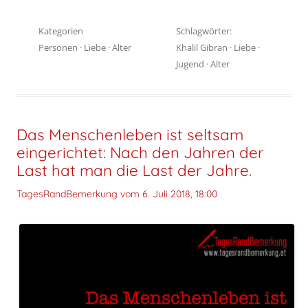
Kategorien
Schlagwörter:
Personen
·
Liebe
·
Alter
Khalil Gibran
·
Liebe
·
Jugend
·
Alter
Das Menschenleben ist seltsam
eingerichtet: Nach den Jahren der
Last hat man die Last der Jahre.
TagesRandBemerkung vom
6. Juli 2018, 18:00