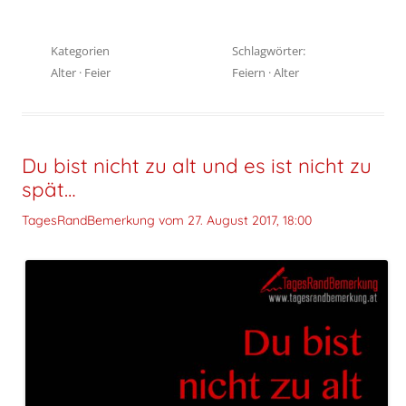
Kategorien
Schlagwörter:
Alter
·
Feier
Feiern
·
Alter
Du bist nicht zu alt und es ist nicht zu
spät…
TagesRandBemerkung vom
27. August 2017, 18:00