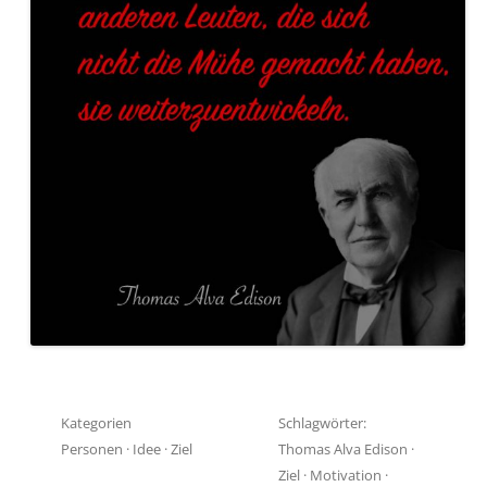
Kategorien
Schlagwörter:
Personen
·
Idee
·
Ziel
Thomas Alva Edison
·
Ziel
·
Motivation
·