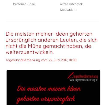
Personen
·
Idee
Alfred Hitchcock
·
Motivation
Die meisten meiner Ideen gehörten
ursprünglich anderen Leuten, die sich
nicht die Mühe gemacht haben, sie
weiterzuentwickeln.
TagesRandBemerkung vom
29. Juni 2017, 18:00