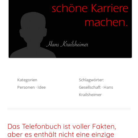
Kategorien
Schlagwörter:
Personen
·
Idee
Gesellschaft
·
Hans
Krailsheimer
Das Telefonbuch ist voller Fakten,
aber es enthält nicht eine einzige