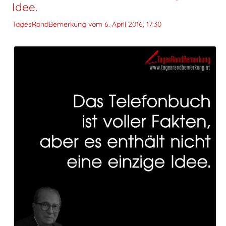
Idee.
TagesRandBemerkung vom
6. April 2016, 17:30