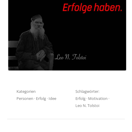
Kategorien
Schlagwörter:
Personen
·
Erfolg
·
Idee
Erfolg
·
Motivation
·
Leo N. Tolstoi