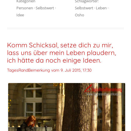
Kategorien
Schlagwörter:
Personen
·
Selbstwert
·
Selbstwert
·
Leben
·
Idee
Osho
Komm Schicksal, setze dich zu mir,
lass uns über mein Leben plaudern,
ich hätte da noch einige Ideen.
TagesRandBemerkung vom
9. Juli 2015, 17:30