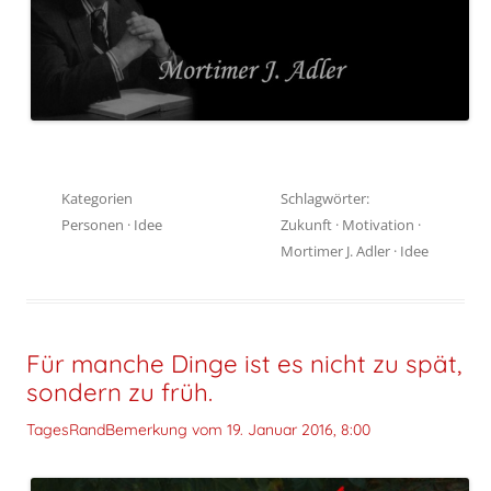
Kategorien
Schlagwörter:
Personen
·
Idee
Zukunft
·
Motivation
·
Mortimer J. Adler
·
Idee
Für manche Dinge ist es nicht zu spät,
sondern zu früh.
TagesRandBemerkung vom
19. Januar 2016, 8:00