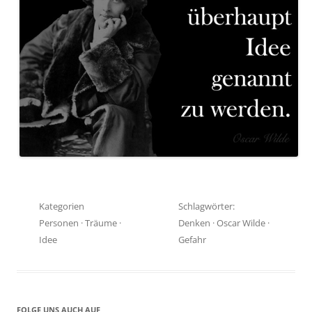
Kategorien
Schlagwörter:
Personen
·
Träume
·
Denken
·
Oscar Wilde
·
Idee
Gefahr
FOLGE UNS AUCH AUF