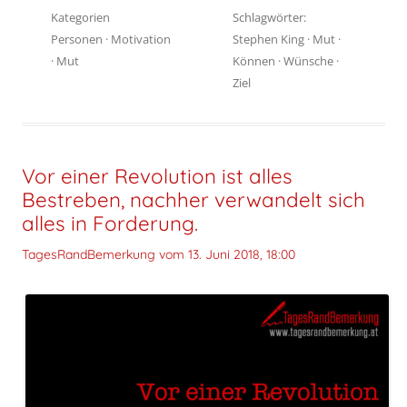
Kategorien
Schlagwörter:
Personen
·
Motivation
Stephen King
·
Mut
·
·
Mut
Können
·
Wünsche
·
Ziel
Vor einer Revolution ist alles
Bestreben, nachher verwandelt sich
alles in Forderung.
TagesRandBemerkung vom
13. Juni 2018, 18:00