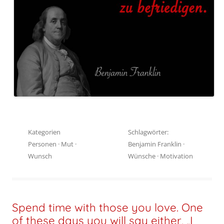
Kategorien
Schlagwörter:
Personen
·
Mut
·
Benjamin Franklin
·
Wunsch
Wünsche
·
Motivation
Spend time with those you love. One
of these days you will say either, „I