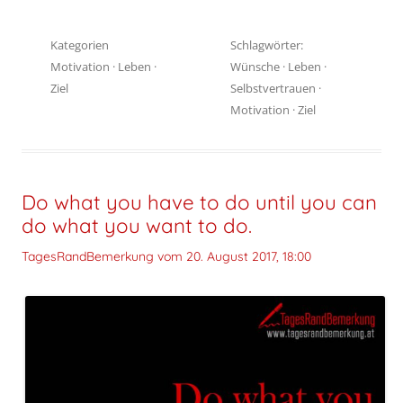
Kategorien
Schlagwörter:
Motivation
·
Leben
·
Wünsche
·
Leben
·
Ziel
Selbstvertrauen
·
Motivation
·
Ziel
Do what you have to do until you can
do what you want to do.
TagesRandBemerkung vom
20. August 2017, 18:00