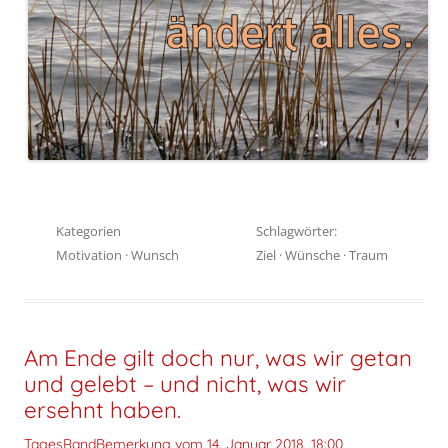
Kategorien
Schlagwörter:
Motivation
·
Wunsch
Ziel
·
Wünsche
·
Traum
Am Ende gilt doch nur, was wir getan
und gelebt – und nicht, was wir
ersehnt haben.
TagesRandBemerkung vom
14. Januar 2018, 18:00