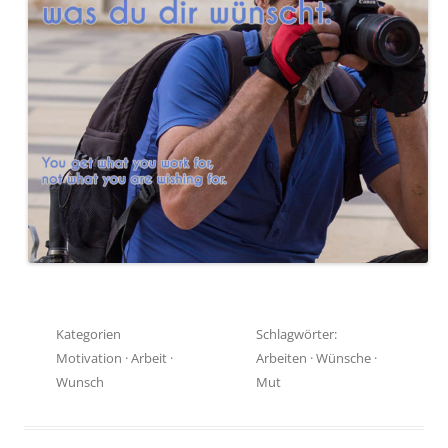
Kategorien
Schlagwörter:
Motivation
·
Arbeit
·
Arbeiten
·
Wünsche
·
Wunsch
Mut