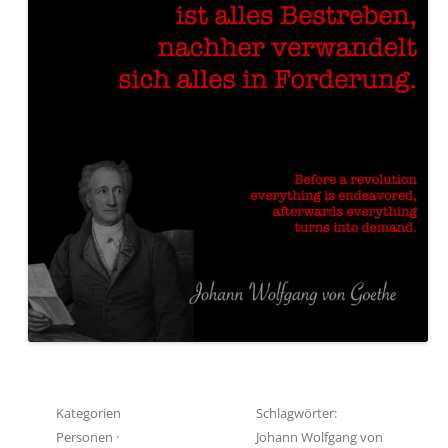
Kategorien
Schlagwörter:
Personen
·
Johann Wolfgang von