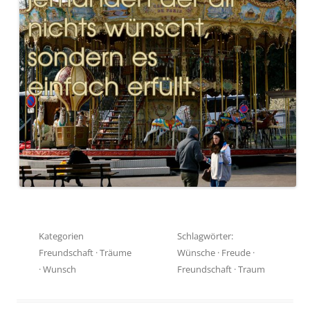
Kategorien
Schlagwörter:
Freundschaft
·
Träume
Wünsche
·
Freude
·
·
Wunsch
Freundschaft
·
Traum