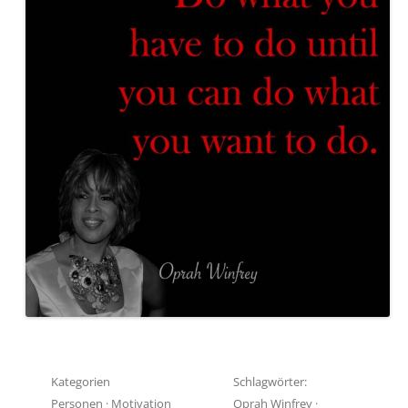
Kategorien
Schlagwörter:
Personen
·
Motivation
Oprah Winfrey
·