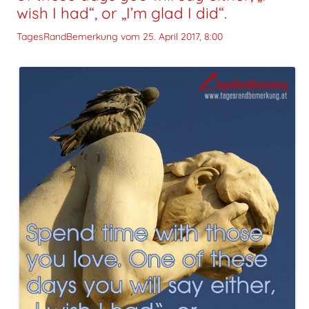
wish I had“, or „I’m glad I did“.
TagesRandBemerkung vom
25. April 2017, 8:00