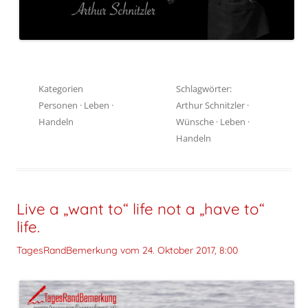
Kategorien
Schlagwörter:
Personen
·
Leben
·
Arthur Schnitzler
·
Handeln
Wünsche
·
Leben
·
Handeln
Live a „want to“ life not a „have to“
life.
TagesRandBemerkung vom
24. Oktober 2017, 8:00