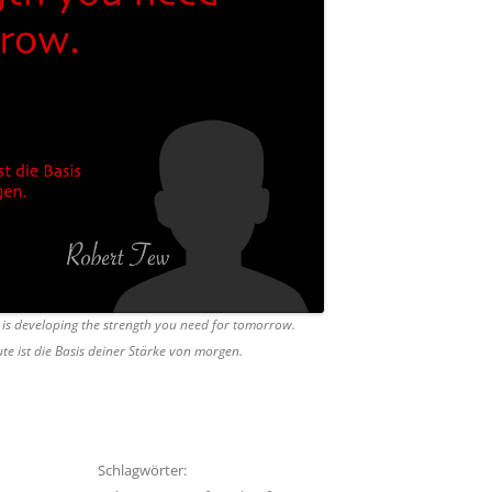
y is developing the strength you need for tomorrow.
e ist die Basis deiner Stärke von morgen.
Schlagwörter: