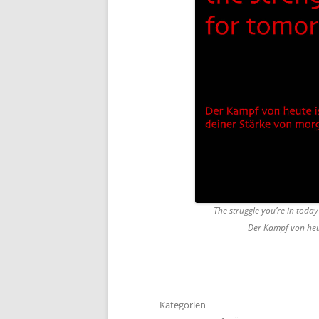
The struggle you’re in toda
Der Kampf von heut
Kategorien