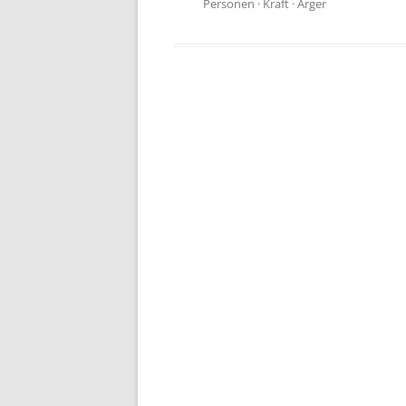
Personen
·
Kraft
·
Ärger