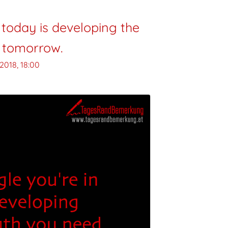
 today is developing the
r tomorrow.
 2018, 18:00