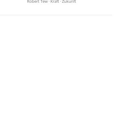
Robert Tew
·
Kraft
·
Zukunft