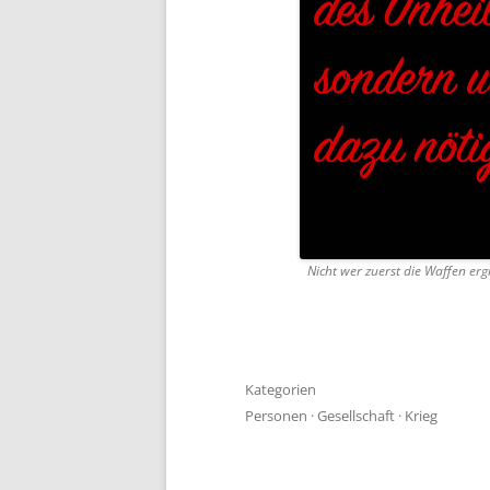
Nicht wer zuerst die Waffen ergr
Kategorien
Personen
·
Gesellschaft
·
Krieg