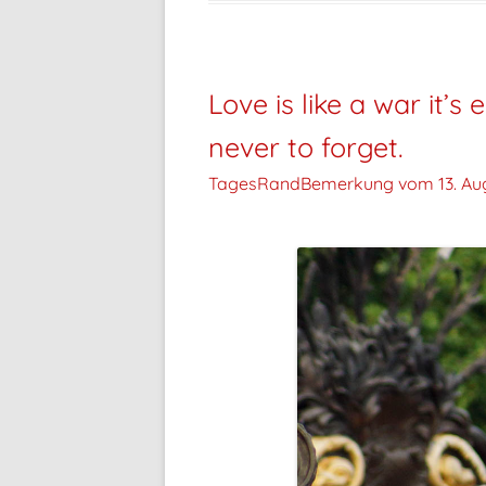
Love is like a war it’
never to forget.
TagesRandBemerkung vom
13. Au