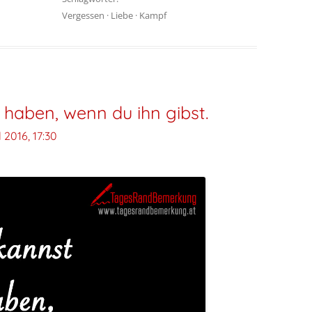
Vergessen
·
Liebe
·
Kampf
 haben, wenn du ihn gibst.
il 2016, 17:30