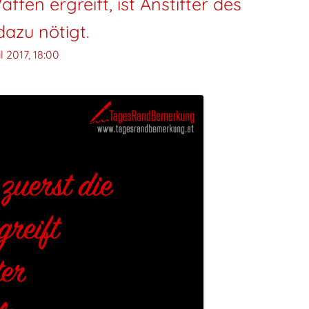
ffen ergreift, ist Anstifter des
dazu nötigt.
il 2017, 18:00