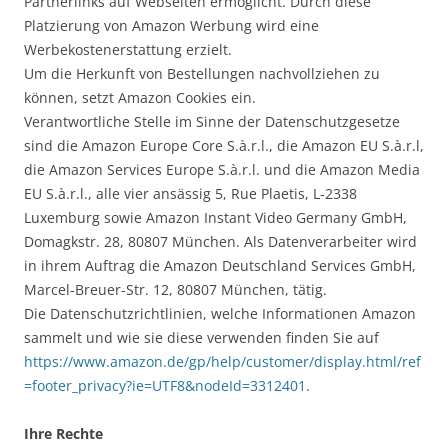
Partnerlinks auf Webseiten ermöglicht. Durch diese
Platzierung von Amazon Werbung wird eine
Werbekostenerstattung erzielt.
Um die Herkunft von Bestellungen nachvollziehen zu
können, setzt Amazon Cookies ein.
Verantwortliche Stelle im Sinne der Datenschutzgesetze
sind die Amazon Europe Core S.à.r.l., die Amazon EU S.à.r.l,
die Amazon Services Europe S.à.r.l. und die Amazon Media
EU S.à.r.l., alle vier ansässig 5, Rue Plaetis, L-2338
Luxemburg sowie Amazon Instant Video Germany GmbH,
Domagkstr. 28, 80807 München. Als Datenverarbeiter wird
in ihrem Auftrag die Amazon Deutschland Services GmbH,
Marcel-Breuer-Str. 12, 80807 München, tätig.
Die Datenschutzrichtlinien, welche Informationen Amazon
sammelt und wie sie diese verwenden finden Sie auf
https://www.amazon.de/gp/help/customer/display.html/ref
=footer_privacy?ie=UTF8&nodeId=3312401
.
Ihre Rechte