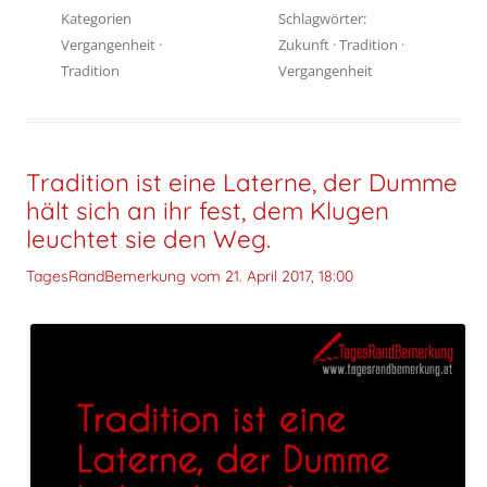
Kategorien
Schlagwörter:
Vergangenheit
·
Zukunft
·
Tradition
·
Tradition
Vergangenheit
Tradition ist eine Laterne, der Dumme
hält sich an ihr fest, dem Klugen
leuchtet sie den Weg.
TagesRandBemerkung vom
21. April 2017, 18:00