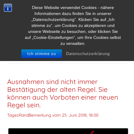
Diese Website verwendet Cookies - nähere
Informationen dazu finden Sie in unserer
„Datenschutzerklärung“. Klicken Sie auf „Ich
stimme zu“, um Cookies zu akzeptieren und
unsere Webseite zu besuchen, oder klicken Sie
auf „Cookie-Einstellungen“, um Ihre Cookies selbst
zu verwalten.
ARCHIV DER KATEGORIE:
TRADITION
Ich stimme zu
Datenschutzerklärung
Ausnahmen sind nicht immer
Bestätigung der alten Regel. Sie
können auch Vorboten einer neuen
Regel sein.
TagesRandBemerkung vom
25. Juni 2018, 18:00