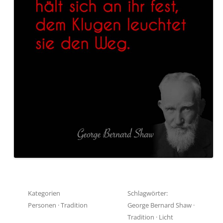
Kategorien
Schlagwörter:
Personen
·
Tradition
George Bernard Shaw
·
Tradition
·
Licht