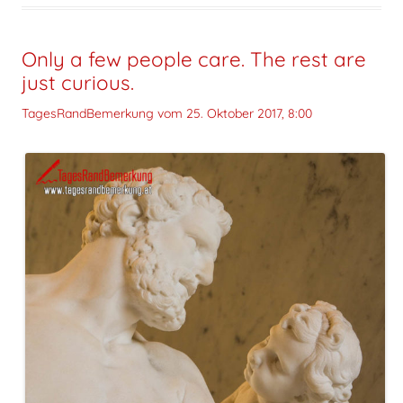
Only a few people care. The rest are
just curious.
TagesRandBemerkung vom
25. Oktober 2017, 8:00