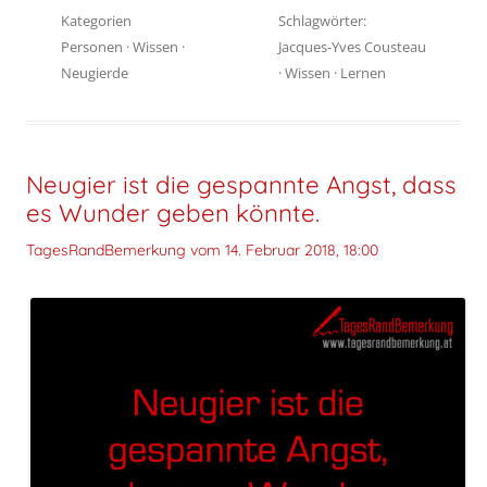
Kategorien
Schlagwörter:
Personen
·
Wissen
·
Jacques-Yves Cousteau
Neugierde
·
Wissen
·
Lernen
Neugier ist die gespannte Angst, dass
es Wunder geben könnte.
TagesRandBemerkung vom
14. Februar 2018, 18:00