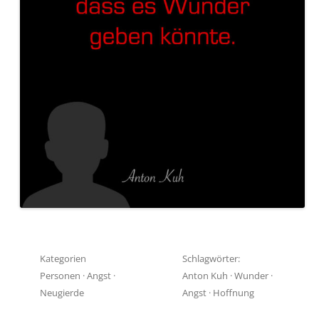
Kategorien
Schlagwörter:
Personen
·
Angst
·
Anton Kuh
·
Wunder
·
Neugierde
Angst
·
Hoffnung