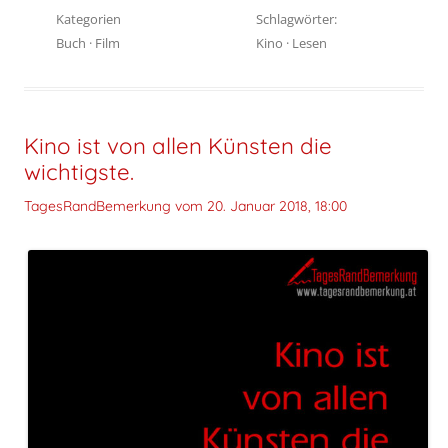
Kategorien
Schlagwörter:
Buch
·
Film
Kino
·
Lesen
Kino ist von allen Künsten die
wichtigste.
TagesRandBemerkung vom
20. Januar 2018, 18:00