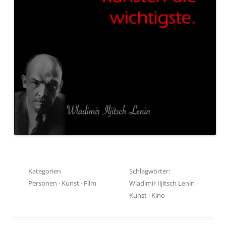
Kategorien
Schlagwörter:
Personen
·
Kunst
·
Film
Wladimir Iljitsch Lenin
·
Kunst
·
Kino