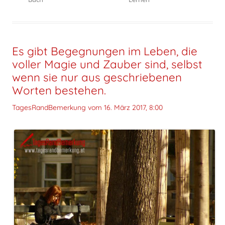
Es gibt Begegnungen im Leben, die
voller Magie und Zauber sind, selbst
wenn sie nur aus geschriebenen
Worten bestehen.
TagesRandBemerkung vom
16. März 2017, 8:00