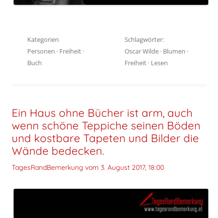
Kategorien
Schlagwörter:
Personen
·
Freiheit
·
Oscar Wilde
·
Blumen
·
Buch
Freiheit
·
Lesen
Ein Haus ohne Bücher ist arm, auch
wenn schöne Teppiche seinen Böden
und kostbare Tapeten und Bilder die
Wände bedecken.
TagesRandBemerkung vom
3. August 2017, 18:00