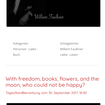
Kategorien
Schlagwörter:
Personen
·
Liebe
·
William Faulkner
·
Buch
Liebe
·
Lesen
With freedom, books, flowers, and the
moon, who could not be happy?
TagesRandBemerkung vom
30. September 2017, 18:00