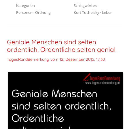
Kategorien
Schlagwörter:
Personen
·
Ordnung
Kurt Tucholsky
·
Leben
Geniale Menschen sind selten
ordentlich, Ordentliche selten genial.
TagesRandBemerkung vom
12. Dezember 2015, 17:30