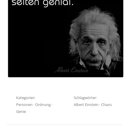
Kategorien
Schlagwörter:
Personen
·
Ordnung
·
Albert Einstein
·
Chaos
Genie