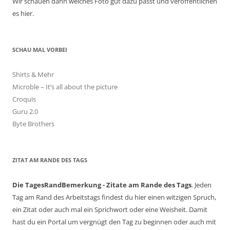
Wir schauen dann welches Foto gut dazu passt und veröffentlichen
es hier.
SCHAU MAL VORBEI
Shirts & Mehr
Microble – It’s all about the picture
Croquis
Guru 2.0
Byte Brothers
ZITAT AM RANDE DES TAGS
Die TagesRandBemerkung - Zitate am Rande des Tags
. Jeden
Tag am Rand des Arbeitstags findest du hier einen witzigen Spruch,
ein Zitat oder auch mal ein Sprichwort oder eine Weisheit. Damit
hast du ein Portal um vergnügt den Tag zu beginnen oder auch mit