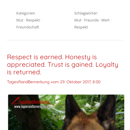
Kategorien
Schlagwörter:
Mut
·
Respekt
·
Mut
·
Freunde
·
Wert
·
Freundschaft
Respekt
Respect is earned. Honesty is
appreciated. Trust is gained. Loyalty
is returned.
TagesRandBemerkung vom
29. Oktober 2017, 8:00