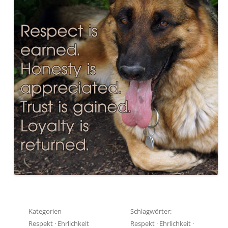
Kategorien
Schlagwörter:
Respekt
·
Ehrlichkeit
Respekt
·
Ehrlichkeit
·