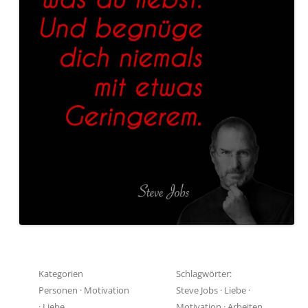
Kategorien
Schlagwörter:
Personen
·
Motivation
Steve Jobs
·
Liebe
·
·
Liebe
Motivation
·
Arbeiten