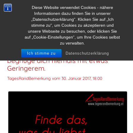
Diese Website verwendet Cookies - nähere
Informationen dazu finden Sie in unserer
„Datenschutzerklärung“. Klicken Sie auf „Ich
stimme zu“, um Cookies zu akzeptieren und
unsere Webseite zu besuchen, oder klicken Sie
auf „Cookie-Einstellungen“, um Ihre Cookies selbst
zu verwalten.
Finde das, was du liebst. Und
Ich stimme zu
Datenschutzerklärung
begnüge dich niemals mit etwas
Geringerem.
TagesRandBemerkung vom
30. Januar 2017, 18:00