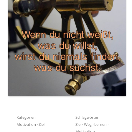
Kategorien
Schlagwörter:
Motivation
·
Ziel
Ziel
·
Weg
·
Lernen
·
Motivation