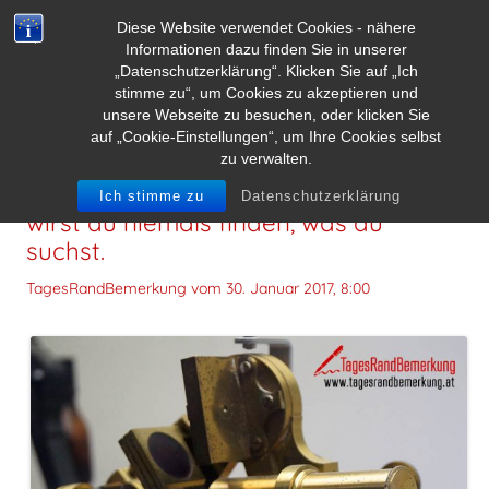
Diese Website verwendet Cookies - nähere
Informationen dazu finden Sie in unserer
„Datenschutzerklärung“. Klicken Sie auf „Ich
stimme zu“, um Cookies zu akzeptieren und
unsere Webseite zu besuchen, oder klicken Sie
auf „Cookie-Einstellungen“, um Ihre Cookies selbst
zu verwalten.
Wenn du nicht weißt, was du willst,
Ich stimme zu
Datenschutzerklärung
wirst du niemals finden, was du
suchst.
TagesRandBemerkung vom
30. Januar 2017, 8:00