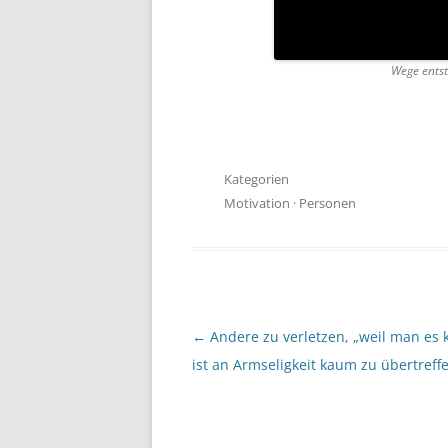
Wege entst
Kategorien
Motivation
·
Personen
Beitragsnavigation
←
Andere zu verletzen, „weil man es 
ist an Armseligkeit kaum zu übertreff