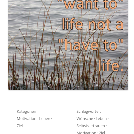
Kategorien
Schlagwörter:
Motivation
·
Leben
·
Wünsche
·
Leben
·
Ziel
Selbstvertrauen
·
Motivation
·
Ziel