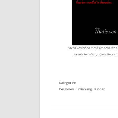
Eltern verzeihen ihren Kindern die 
Parents heaviest forgive their ch
Kategorien
Personen
·
Erziehung
·
Kinder