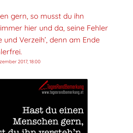
en gern, so musst du ihn
 immer hier und da, seine Fehler
e und Verzeih’, denn am Ende
lerfrei.
ezember 2017, 18:00