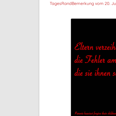
TagesRandBemerkung vom
20. Ju