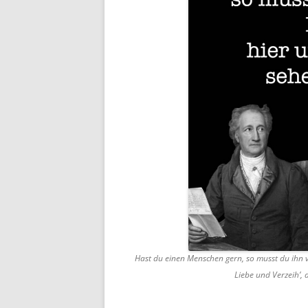
Hast du einen Menschen gern, so musst du ihn v
Liebe und Verzeih’, 