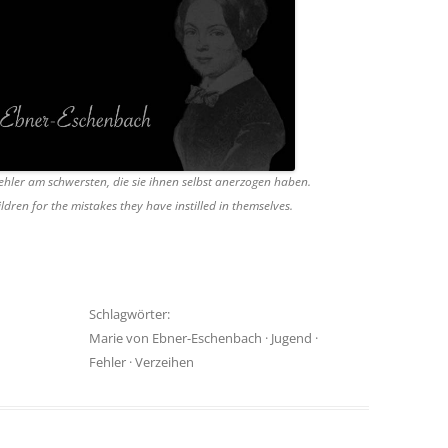
Fehler am schwersten, die sie ihnen selbst anerzogen haben.
ildren for the mistakes they have instilled in themselves.
Schlagwörter:
Marie von Ebner-Eschenbach
·
Jugend
·
Fehler
·
Verzeihen