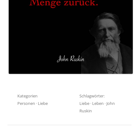
Kategorien
Schlagwörter:
Personen
·
Liebe
Liebe
·
Leben
·
John
Ruskin