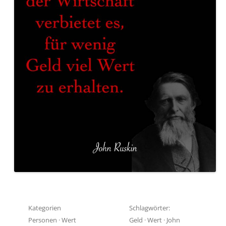
Kategorien
Schlagwörter:
Personen
·
Wert
Geld
·
Wert
·
John