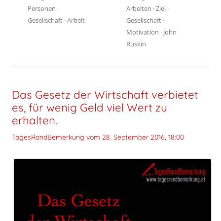
Personen
·
Arbeiten
·
Ziel
·
Gesellschaft
·
Arbeit
Gesellschaft
·
Motivation
·
John
Ruskin
Das Gesetz der Wirtschaft verbietet
es, für wenig Geld viel Wert zu
erhalten.
TagesRandBemerkung vom
28. September 2016, 18:00