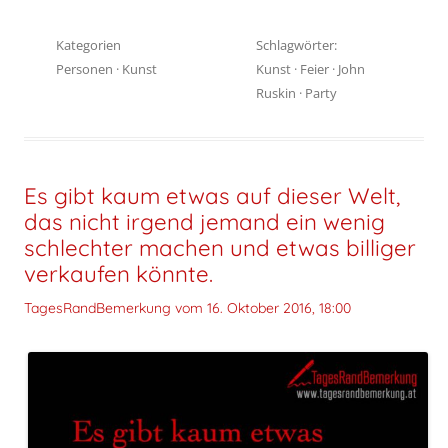
Kategorien
Schlagwörter:
Personen
·
Kunst
Kunst
·
Feier
·
John
Ruskin
·
Party
Es gibt kaum etwas auf dieser Welt,
das nicht irgend jemand ein wenig
schlechter machen und etwas billiger
verkaufen könnte.
TagesRandBemerkung vom
16. Oktober 2016, 18:00