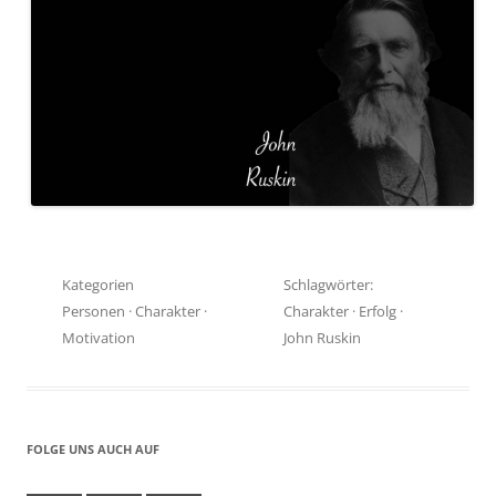
Kategorien
Schlagwörter:
Personen
·
Charakter
·
Charakter
·
Erfolg
·
Motivation
John Ruskin
FOLGE UNS AUCH AUF