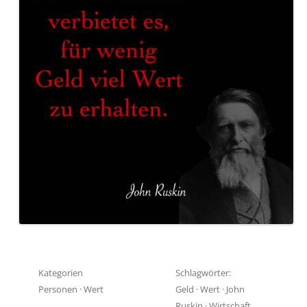
Kategorien
Schlagwörter:
Personen
·
Wert
Geld
·
Wert
·
John
Ruskin
·
Wirtschaft