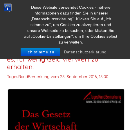
Diese Website verwendet Cookies - nähere
Informationen dazu finden Sie in unserer
„Datenschutzerklärung“. Klicken Sie auf „Ich
stimme zu“, um Cookies zu akzeptieren und
unsere Webseite zu besuchen, oder klicken Sie
auf „Cookie-Einstellungen“, um Ihre Cookies selbst
zu verwalten.
Das Gesetz der Wirtschaft verbietet
Ich stimme zu
Datenschutzerklärung
es, für wenig Geld viel Wert zu
erhalten.
TagesRandBemerkung vom
28. September 2016, 18:00