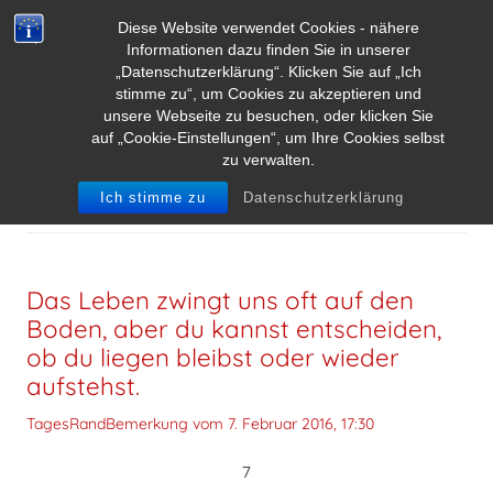
Diese Website verwendet Cookies - nähere
Informationen dazu finden Sie in unserer
„Datenschutzerklärung“. Klicken Sie auf „Ich
stimme zu“, um Cookies zu akzeptieren und
unsere Webseite zu besuchen, oder klicken Sie
auf „Cookie-Einstellungen“, um Ihre Cookies selbst
zu verwalten.
SCHLAGWORT-ARCHIVE:
JACKIE CHAN
Ich stimme zu
Datenschutzerklärung
Das Leben zwingt uns oft auf den
Boden, aber du kannst entscheiden,
ob du liegen bleibst oder wieder
aufstehst.
TagesRandBemerkung vom
7. Februar 2016, 17:30
7