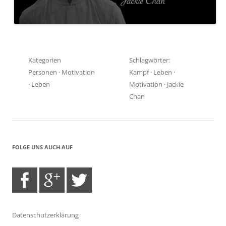
Kategorien
Schlagwörter:
Personen
·
Motivation
Kampf
·
Leben
·
·
Leben
Motivation
·
Jackie
Chan
FOLGE UNS AUCH AUF
Datenschutzerklärung