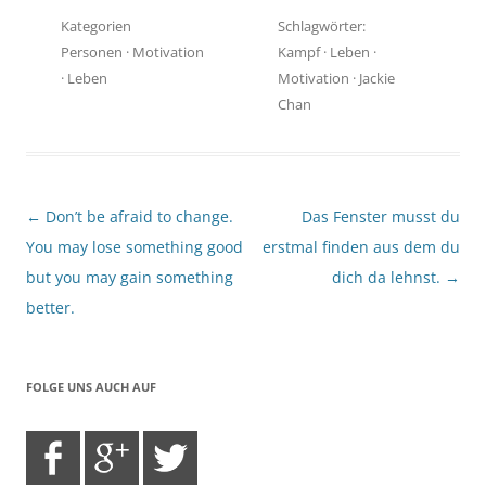
Kategorien
Schlagwörter:
Personen
·
Motivation
Kampf
·
Leben
·
·
Leben
Motivation
·
Jackie
Chan
Beitragsnavigation
←
Don’t be afraid to change.
Das Fenster musst du
You may lose something good
erstmal finden aus dem du
but you may gain something
dich da lehnst.
→
better.
FOLGE UNS AUCH AUF