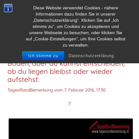
Diese Website verwendet Cookies - nähere
Informationen dazu finden Sie in unserer
„Datenschutzerklärung“. Klicken Sie auf „Ich
stimme zu“, um Cookies zu akzeptieren und
unsere Webseite zu besuchen, oder klicken Sie
auf „Cookie-Einstellungen“, um Ihre Cookies selbst
zu verwalten.
Das Leben zwingt uns oft auf den
Ich stimme zu
Datenschutzerklärung
Boden, aber du kannst entscheiden,
ob du liegen bleibst oder wieder
aufstehst.
TagesRandBemerkung vom
7. Februar 2016, 17:30
7