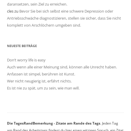
daransetzen, sein Ziel zu erreichen.
cles
zu
Bevor Sie bei sich selbst eine schwere Depression oder
Antriebsschwäche diagnostizieren, stellen sie sicher, dass Sie nicht
komplett von Arschlöchern umgeben sind.
NEUESTE BEITRÄGE
Don’t worry life is easy
Auch wenn alle einer Meinung sind, können alle Unrecht haben.
Anfassen ist simpel, berühren ist Kunst.
Wer nicht neugierig ist, erfährt nichts.
Es ist nie zu spät, um zu sein, wie man will.
Die TagesRandBemerkung - Zitate am Rande des Tags
. Jeden Tag
am Rand des Arbeitstags findest du hier einen witzigen Spruch, ein Zitat