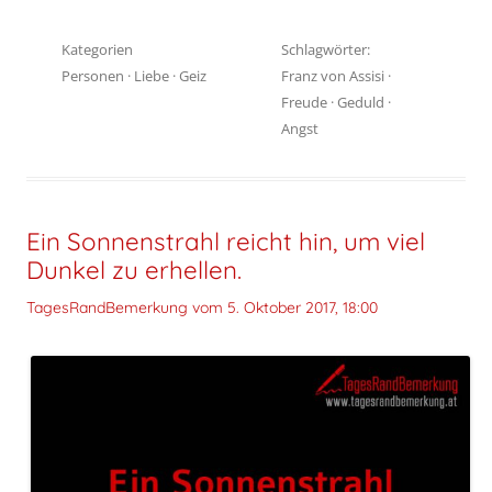
Kategorien
Schlagwörter:
Personen
·
Liebe
·
Geiz
Franz von Assisi
·
Freude
·
Geduld
·
Angst
Ein Sonnenstrahl reicht hin, um viel
Dunkel zu erhellen.
TagesRandBemerkung vom
5. Oktober 2017, 18:00