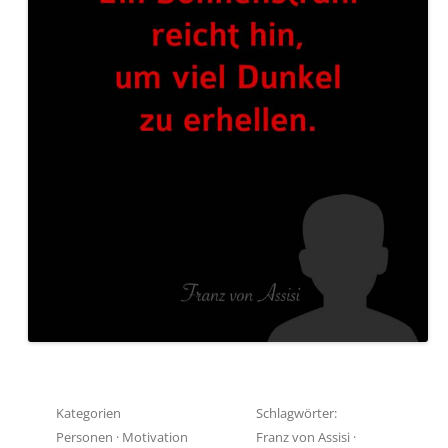
Kategorien
Schlagwörter:
Personen
·
Motivation
Franz von Assisi
·