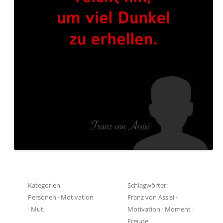
Kategorien
Schlagwörter:
Personen
·
Motivation
Franz von Assisi
·
·
Mut
Motivation
·
Moment
·
Freude