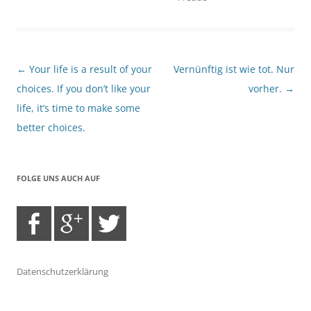
Beitragsnavigation
←
Your life is a result of your
Vernünftig ist wie tot. Nur
choices. If you don’t like your
vorher.
→
life, it’s time to make some
better choices.
FOLGE UNS AUCH AUF
Datenschutzerklärung