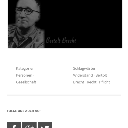
Kategorien
Schlagwörter:
Personen
·
Widerstand
·
Bertolt
Gesellschaft
Brecht
·
Recht
·
Pflicht
FOLGE UNS AUCH AUF