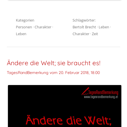
Kategorien
Schlagwörter:
Personen
·
Charakter
·
Bertolt Brecht
·
Leben
·
Leben
Charakter
·
Zeit
Ändere die Welt; sie braucht es!
TagesRandBemerkung vom
20. Februar 2018, 18:00