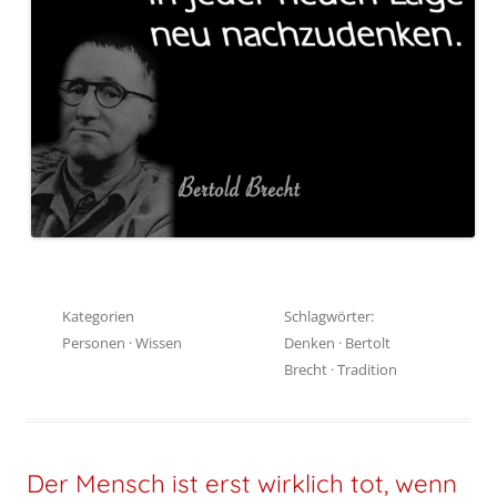
Kategorien
Schlagwörter:
Personen
·
Wissen
Denken
·
Bertolt
Brecht
·
Tradition
Der Mensch ist erst wirklich tot, wenn