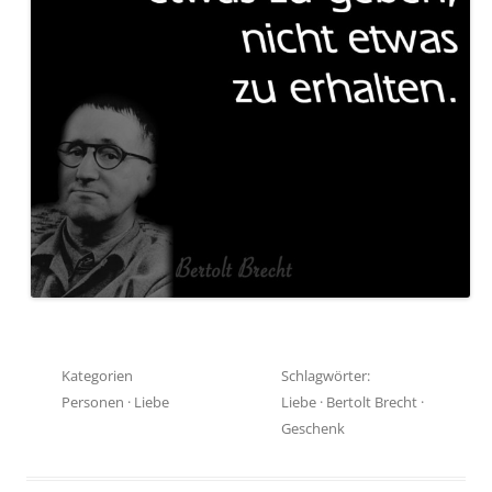
Kategorien
Schlagwörter:
Personen
·
Liebe
Liebe
·
Bertolt Brecht
·
Geschenk