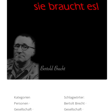
Kategorien
Schlagwörter:
Personen
·
Bertolt Brecht
·
Gesellschaft
·
Gesellschaft
·