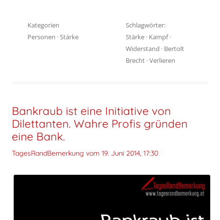
Kategorien
Schlagwörter:
Personen
·
Stärke
Stärke
·
Kampf
·
Widerstand
·
Bertolt
Brecht
·
Verlieren
Bankraub ist eine Initiative von
Dilettanten. Wahre Profis gründen
eine Bank.
TagesRandBemerkung vom
19. Juni 2014, 17:30