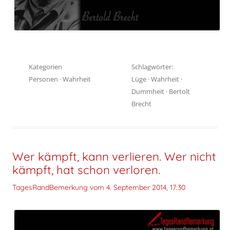
Kategorien
Schlagwörter:
Personen
·
Wahrheit
Lüge
·
Wahrheit
·
Dummheit
·
Bertolt
Brecht
Wer kämpft, kann verlieren. Wer nicht
kämpft, hat schon verloren.
TagesRandBemerkung vom
4. September 2014, 17:30