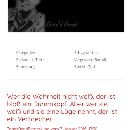
Kategorien
Schlagwörter:
Personen
·
Tod
·
Vergessen
·
Bertolt
Erinnerung
Brecht
·
Tod
Wer die Wahrheit nicht weiß, der ist
bloß ein Dummkopf. Aber wer sie
weiß und sie eine Lüge nennt, der ist
ein Verbrecher.
TagesRandBemerkung vom
7. Januar 2015, 17:30