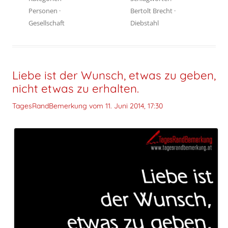
Personen
·
Bertolt Brecht
·
Gesellschaft
Diebstahl
Liebe ist der Wunsch, etwas zu geben,
nicht etwas zu erhalten.
TagesRandBemerkung vom
11. Juni 2014, 17:30