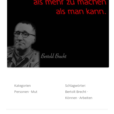
Kategorien
Schlagwörter:
Personen
·
Mut
Bertolt Brecht
·
Können
·
Arbeiten