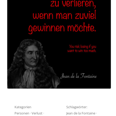
Kategorien
Schlagwörter:
Personen
·
Verlust
·
Jean de la Fontaine
·