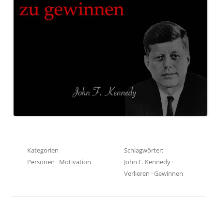
Kategorien
Schlagwörter:
Personen
·
Motivation
John F. Kennedy
·
Verlieren
·
Gewinnen