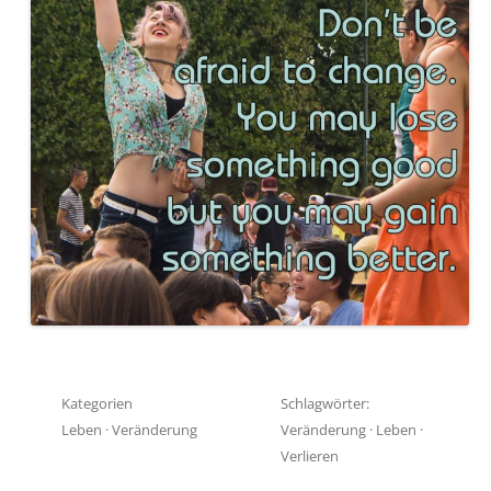
Kategorien
Schlagwörter:
Leben
·
Veränderung
Veränderung
·
Leben
·
Verlieren