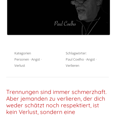
Kategorien
Schlagwörter:
Personen
·
Angst
·
Paul Coelho
·
Angst
·
Verlust
Verlieren
Trennungen sind immer schmerzhaft.
Aber jemanden zu verlieren, der dich
weder schätzt noch respektiert, ist
kein Verlust, sondern eine