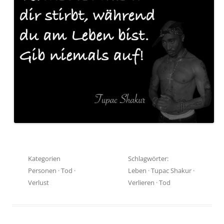
Kategorien
Schlagwörter:
Personen
·
Tod
·
Leben
·
Tupac Shakur
·
Verlust
Verlieren
·
Tod