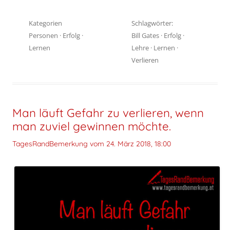
Kategorien
Schlagwörter:
Personen
·
Erfolg
·
Bill Gates
·
Erfolg
·
Lernen
Lehre
·
Lernen
·
Verlieren
Man läuft Gefahr zu verlieren, wenn
man zuviel gewinnen möchte.
TagesRandBemerkung vom
24. März 2018, 18:00