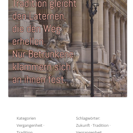
Kategorien
Schlagwörter:
Vergangenheit
·
Zukunft
·
Tradition
·
Tradition
Vergangenheit