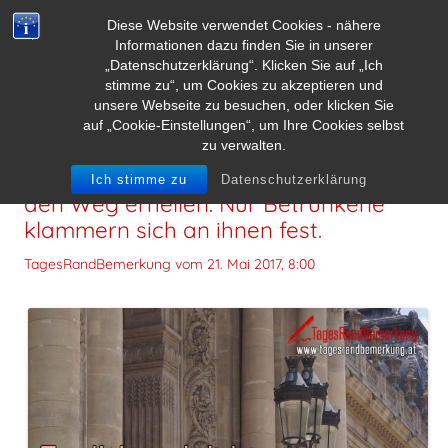
Diese Website verwendet Cookies - nähere
Informationen dazu finden Sie in unserer
„Datenschutzerklärung“. Klicken Sie auf „Ich
stimme zu“, um Cookies zu akzeptieren und
unsere Webseite zu besuchen, oder klicken Sie
auf „Cookie-Einstellungen“, um Ihre Cookies selbst
zu verwalten.
Tradition gleicht den Laternen, die
Ich stimme zu
Datenschutzerklärung
den Weg erhellen. Nur Betrunkene
klammern sich an ihnen fest.
TagesRandBemerkung vom
21. Mai 2017, 8:00