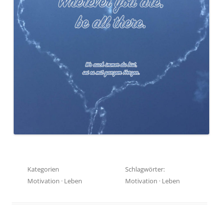
Kategorien
Schlagwörter:
Motivation
·
Leben
Motivation
·
Leben