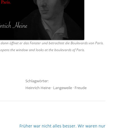
 dann öffnet er das Fenster und betrachtet die Boulevards von Paris.
opens the window and looks at the boulevards of Paris.
Schlagwörter:
Heinrich Heine
·
Langeweile
·
Freude
Früher war nicht alles besser. Wir waren nur