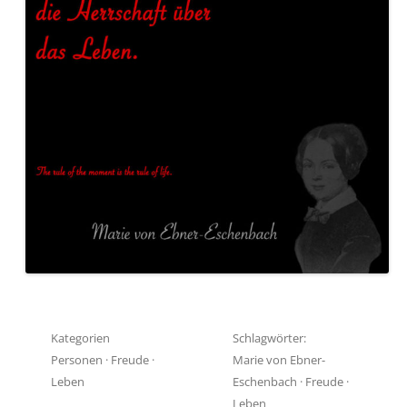
Kategorien
Schlagwörter:
Personen
·
Freude
·
Marie von Ebner-
Leben
Eschenbach
·
Freude
·
Leben