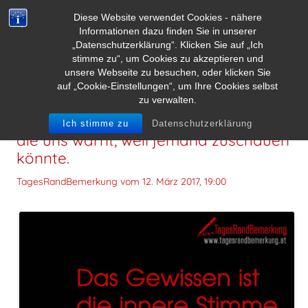
Diese Website verwendet Cookies - nähere
Informationen dazu finden Sie in unserer
„Datenschutzerklärung“. Klicken Sie auf „Ich
stimme zu“, um Cookies zu akzeptieren und
unsere Webseite zu besuchen, oder klicken Sie
auf „Cookie-Einstellungen“, um Ihre Cookies selbst
zu verwalten.
Das Gewissen ist die innere Stimme,
Ich stimme zu
Datenschutzerklärung
die uns warnt, weil jemand zuschauen
könnte.
TagesRandBemerkung vom
12. März 2017, 19:00