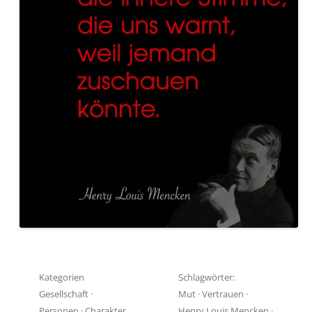
Kategorien
Schlagwörter:
Gesellschaft
·
Mut
·
Vertrauen
·
Personen
·
Charakter
Henry Louis Mencken
·