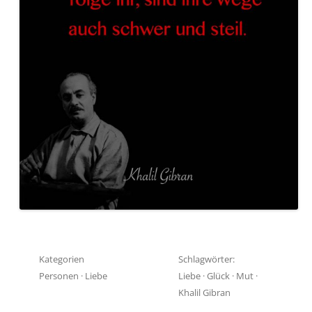
Kategorien
Schlagwörter:
Personen
·
Liebe
Liebe
·
Glück
·
Mut
·
Khalil Gibran