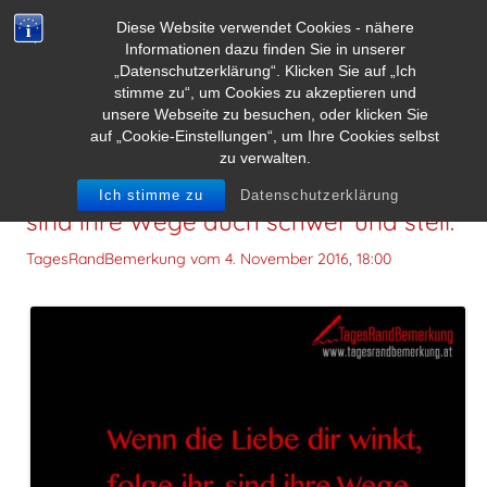
Diese Website verwendet Cookies - nähere
Informationen dazu finden Sie in unserer
„Datenschutzerklärung“. Klicken Sie auf „Ich
stimme zu“, um Cookies zu akzeptieren und
unsere Webseite zu besuchen, oder klicken Sie
auf „Cookie-Einstellungen“, um Ihre Cookies selbst
zu verwalten.
Wenn die Liebe dir winkt, folge ihr,
Ich stimme zu
Datenschutzerklärung
sind ihre Wege auch schwer und steil.
TagesRandBemerkung vom
4. November 2016, 18:00