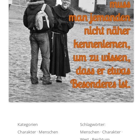
Kategorien
Schlagwörter:
Charakter
·
Menschen
Menschen
·
Charakter
·
Wert
·
Reichtum