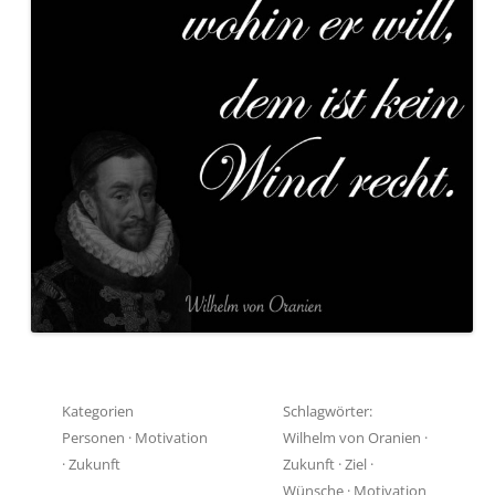
Kategorien
Schlagwörter:
Personen
·
Motivation
Wilhelm von Oranien
·
·
Zukunft
Zukunft
·
Ziel
·
Wünsche
·
Motivation