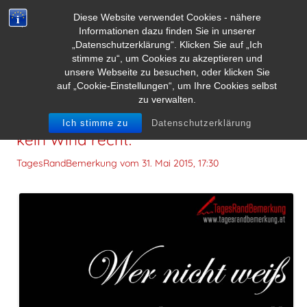
Diese Website verwendet Cookies - nähere
Informationen dazu finden Sie in unserer
„Datenschutzerklärung“. Klicken Sie auf „Ich
stimme zu“, um Cookies zu akzeptieren und
unsere Webseite zu besuchen, oder klicken Sie
auf „Cookie-Einstellungen“, um Ihre Cookies selbst
zu verwalten.
Wer nicht weiß wohin er will, dem ist
Ich stimme zu
Datenschutzerklärung
kein Wind recht.
TagesRandBemerkung vom
31. Mai 2015, 17:30