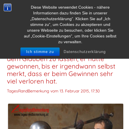
Diese Website verwendet Cookies - nähere
Informationen dazu finden Sie in unserer
„Datenschutzerklärung“. Klicken Sie auf „Ich
stimme zu“, um Cookies zu akzeptieren und
unsere Webseite zu besuchen, oder klicken Sie
auf „Cookie-Einstellungen“, um Ihre Cookies selbst
zu verwalten.
Manchmal ist es besser jemanden in
Ich stimme zu
Datenschutzerklärung
dem Glauben zu lassen, er hätte
gewonnen, bis er irgendwann selbst
merkt, dass er beim Gewinnen sehr
viel verloren hat.
TagesRandBemerkung vom
13. Februar 2015, 17:30