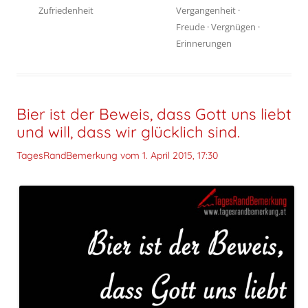
Zufriedenheit
Vergangenheit
·
Freude
·
Vergnügen
·
Erinnerungen
Bier ist der Beweis, dass Gott uns liebt
und will, dass wir glücklich sind.
TagesRandBemerkung vom
1. April 2015, 17:30