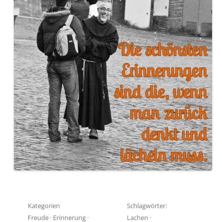
Kategorien
Schlagwörter:
Freude
·
Erinnerung
·
Lachen
·