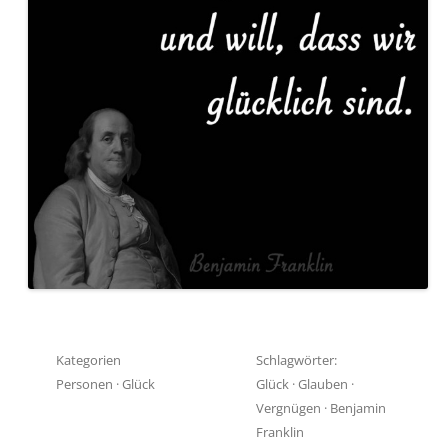
Kategorien
Schlagwörter:
Personen
·
Glück
Glück
·
Glauben
·
Vergnügen
·
Benjamin
Franklin