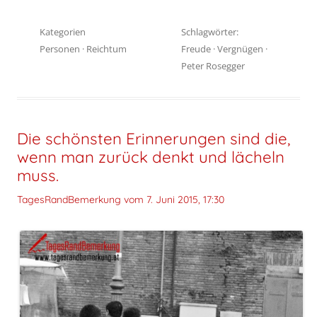
Kategorien
Schlagwörter:
Personen
·
Reichtum
Freude
·
Vergnügen
·
Peter Rosegger
Die schönsten Erinnerungen sind die,
wenn man zurück denkt und lächeln
muss.
TagesRandBemerkung vom
7. Juni 2015, 17:30