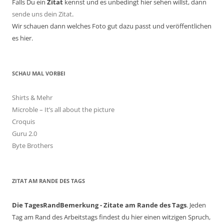
Falls Du ein
Zitat
kennst und es unbedingt hier sehen willst, dann
sende uns dein Zitat
.
Wir schauen dann welches Foto gut dazu passt und veröffentlichen
es hier.
SCHAU MAL VORBEI
Shirts & Mehr
Microble – It’s all about the picture
Croquis
Guru 2.0
Byte Brothers
ZITAT AM RANDE DES TAGS
Die TagesRandBemerkung - Zitate am Rande des Tags
. Jeden
Tag am Rand des Arbeitstags findest du hier einen witzigen Spruch,