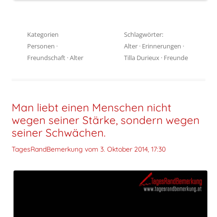
Kategorien
Schlagwörter:
Personen
·
Alter
·
Erinnerungen
·
Freundschaft
·
Alter
Tilla Durieux
·
Freunde
Man liebt einen Menschen nicht
wegen seiner Stärke, sondern wegen
seiner Schwächen.
TagesRandBemerkung vom
3. Oktober 2014, 17:30