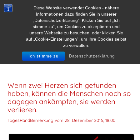
Diese Website verwendet Cookies - nähere
Informationen dazu finden Sie in unserer
„Datenschutzerklärung“. Klicken Sie auf „Ich
stimme zu“, um Cookies zu akzeptieren und
unsere Webseite zu besuchen, oder klicken Sie
auf „Cookie-Einstellungen“, um Ihre Cookies selbst
zu verwalten.
SCHLAGWORT-ARCHIVE:
TILLA DURIEUX
Ich stimme zu
Datenschutzerklärung
Wenn zwei Herzen sich gefunden
haben, können die Menschen noch so
dagegen ankämpfen, sie werden
verlieren.
TagesRandBemerkung vom
28. Dezember 2016, 18:00