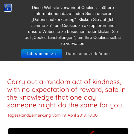
Diese Website verwendet Cookies - nähere
Informationen dazu finden Sie in unserer
„Datenschutzerklärung“. Klicken Sie auf „Ich
stimme zu“, um Cookies zu akzeptieren und
unsere Webseite zu besuchen, oder klicken Sie
auf „Cookie-Einstellungen“, um Ihre Cookies selbst
zu verwalten.
SCHLAGWORT-ARCHIVE:
PRINZESSIN DIANA
Ich stimme zu
Datenschutzerklärung
Carry out a random act of kindness,
with no expectation of reward, safe in
the knowledge that one day
someone might do the same for you.
TagesRandBemerkung vom
19. April 2018, 18:00