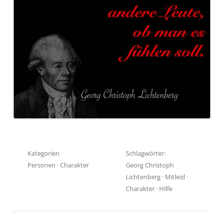
Kategorien
Schlagwörter:
Personen
·
Charakter
Georg Christoph
Lichtenberg
·
Mitleid
·
Charakter
·
Hilfe