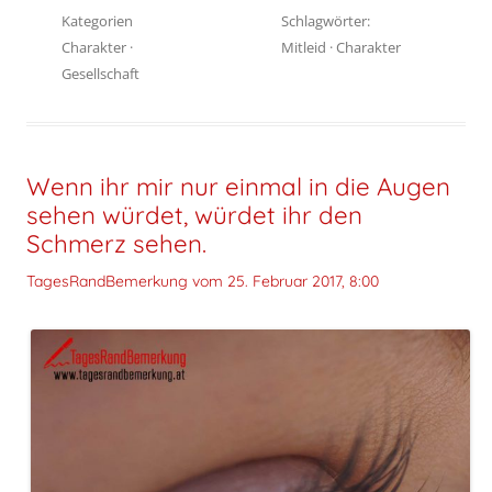
Kategorien
Schlagwörter:
Charakter
·
Mitleid
·
Charakter
Gesellschaft
Wenn ihr mir nur einmal in die Augen
sehen würdet, würdet ihr den
Schmerz sehen.
TagesRandBemerkung vom
25. Februar 2017, 8:00