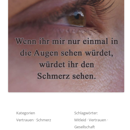
Kategorien
Schlagwörter:
Vertrauen
·
Schmerz
Mitleid
·
Vertrauen
·
Gesellschaft