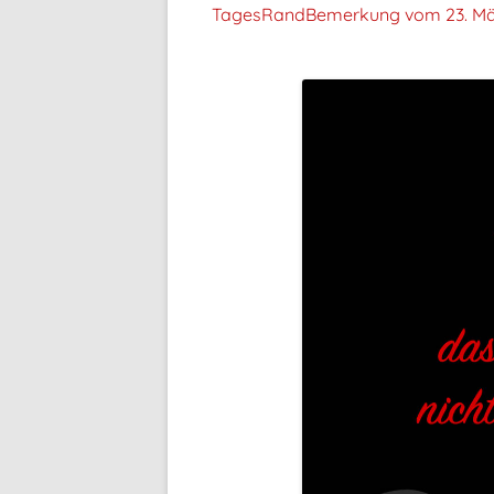
TagesRandBemerkung vom
23. Mä