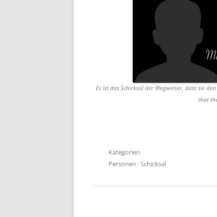
Es ist das Schicksal der Wegweiser, dass sie den
that th
Kategorien
Personen
·
Schicksal