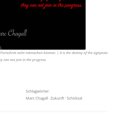
 Fortschritt nicht mitmachen können. | It is the destiny of the signposts
ey can not join in the progress.
Schlagwörter:
Marc Chagall
·
Zukunft
·
Schicksal