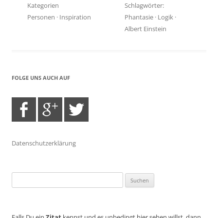
Kategorien
Schlagwörter:
Personen
·
Inspiration
Phantasie
·
Logik
·
Albert Einstein
FOLGE UNS AUCH AUF
Datenschutzerklärung
Suchen
nach:
Falls Du ein
Zitat
kennst und es unbedingt hier sehen willst, dann