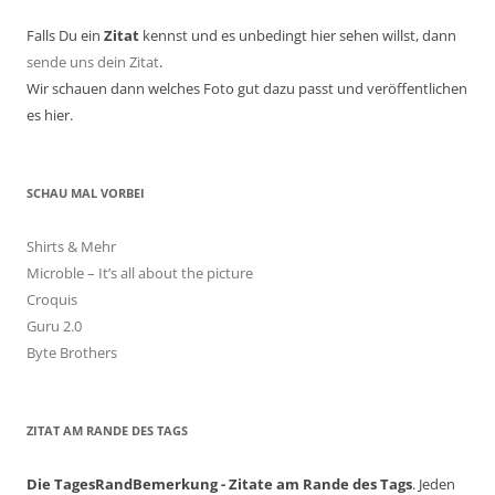
Falls Du ein
Zitat
kennst und es unbedingt hier sehen willst, dann
sende uns dein Zitat
.
Wir schauen dann welches Foto gut dazu passt und veröffentlichen
es hier.
SCHAU MAL VORBEI
Shirts & Mehr
Microble – It’s all about the picture
Croquis
Guru 2.0
Byte Brothers
ZITAT AM RANDE DES TAGS
Die TagesRandBemerkung - Zitate am Rande des Tags
. Jeden