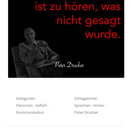
Kategorien
Schlagwörter:
Personen
·
Gefühl
·
Sprechen
·
Hören
·
Kommunikation
Peter Drucker