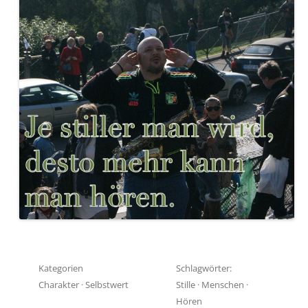
Kategorien
Schlagwörter:
Charakter
·
Selbstwert
Stille
·
Menschen
·
Hören