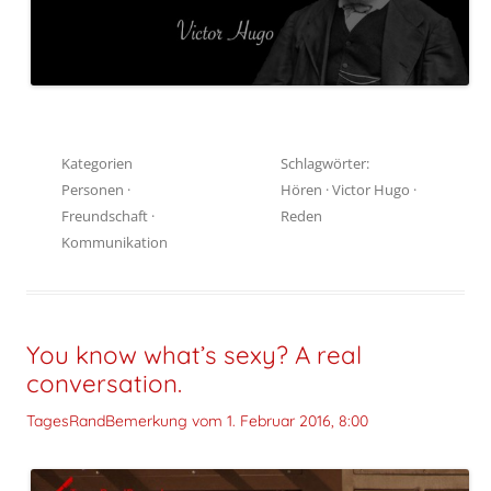
Kategorien
Schlagwörter:
Personen
·
Hören
·
Victor Hugo
·
Freundschaft
·
Reden
Kommunikation
You know what’s sexy? A real
conversation.
TagesRandBemerkung vom
1. Februar 2016, 8:00