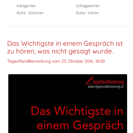
Kategorien
Schlagwörter:
Ruhe
·
Zuhören
Ruhe
·
Hören
Das Wichtigste in einem Gespräch ist
zu hören, was nicht gesagt wurde.
TagesRandBemerkung vom
23. Oktober 2016, 18:00