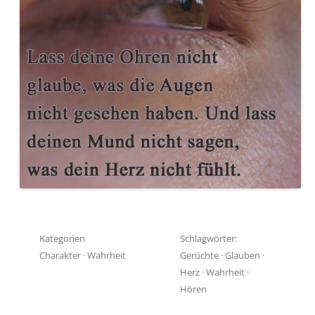
Kategorien
Schlagwörter:
Charakter
·
Wahrheit
Gerüchte
·
Glauben
·
Herz
·
Wahrheit
·
Hören