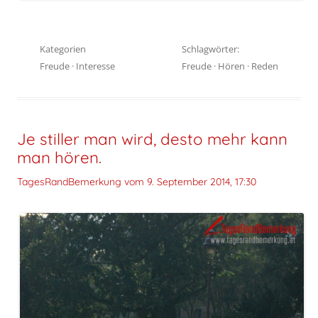
Kategorien
Schlagwörter:
Freude
·
Interesse
Freude
·
Hören
·
Reden
Je stiller man wird, desto mehr kann
man hören.
TagesRandBemerkung vom
9. September 2014, 17:30