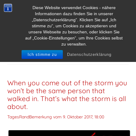
Diese Website verwendet Cookies - nähere
Informationen dazu finden Sie in unserer
„Datenschutzerklärung“. Klicken Sie auf „Ich
stimme zu“, um Cookies zu akzeptieren und
unsere Webseite zu besuchen, oder klicken Sie
auf „Cookie-Einstellungen“, um Ihre Cookies selbst
zu verwalten.
SCHLAGWORT-ARCHIVE:
HARUKI MURAKAMI
Ich stimme zu
Datenschutzerklärung
When you come out of the storm you
won’t be the same person that
walked in. That’s what the storm is all
about.
TagesRandBemerkung vom
9. Oktober 2017, 18:00