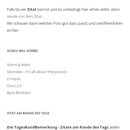
Falls Du ein
Zitat
kennst und es unbedingt hier sehen willst, dann
sende uns dein Zitat
.
Wir schauen dann welches Foto gut dazu passt und veröffentlichen
es hier.
SCHAU MAL VORBEI
Shirts & Mehr
Microble – It’s all about the picture
Croquis
Guru 2.0
Byte Brothers
ZITAT AM RANDE DES TAGS
Die TagesRandBemerkung - Zitate am Rande des Tags
. Jeden