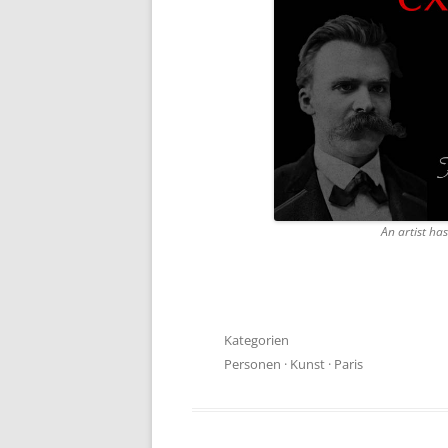
An artist ha
Kategorien
Personen
·
Kunst
·
Paris