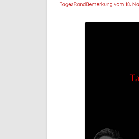
TagesRandBemerkung vom
18. Ma