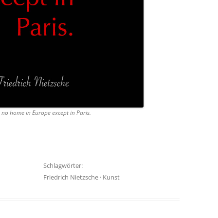
s no home in Europe except in Paris.
Schlagwörter:
Friedrich Nietzsche
·
Kunst