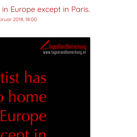
in Europe except in Paris.
bruar 2018, 18:00