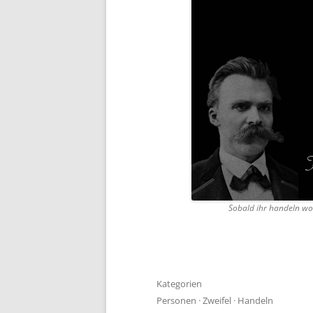
Sobald ihr handeln woll
Kategorien
Personen
·
Zweifel
·
Handeln