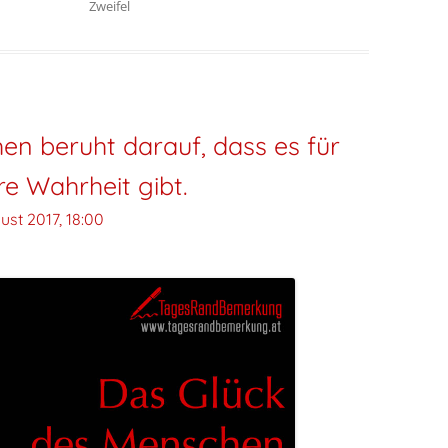
Zweifel
n beruht darauf, dass es für
re Wahrheit gibt.
ust 2017, 18:00