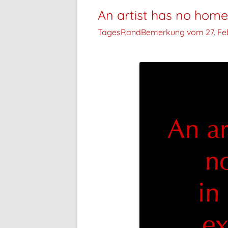
An artist has no home 
TagesRandBemerkung vom
27. Fe