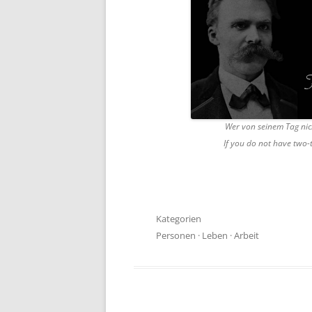
Wer von seinem Tag nicht
If you do not have two-t
Kategorien
Personen
·
Leben
·
Arbeit