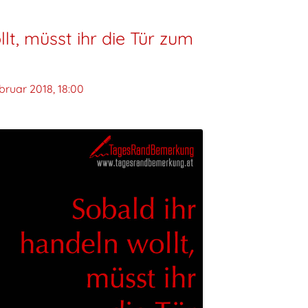
lt, müsst ihr die Tür zum
bruar 2018, 18:00