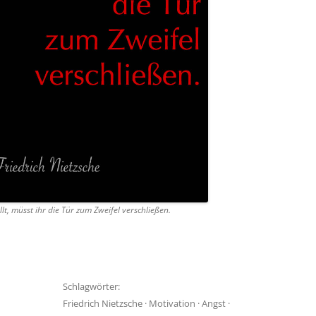
t, müsst ihr die Tür zum Zweifel verschließen.
Schlagwörter:
Friedrich Nietzsche
·
Motivation
·
Angst
·