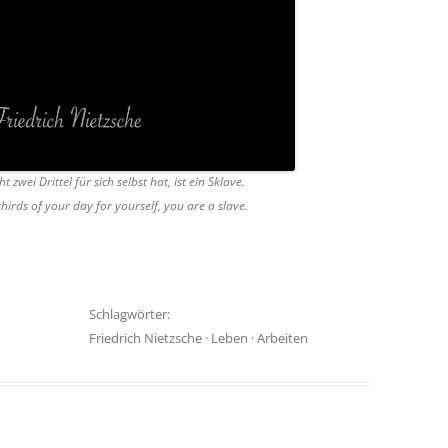
 zwei Drittel für sich selbst hat, ist ein Sklave.
hirds of your day for yourself, you are a slave.
Schlagwörter:
Friedrich Nietzsche
·
Leben
·
Arbeiten