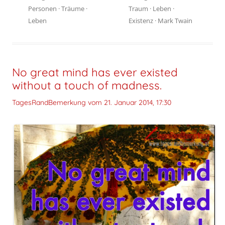
Personen
·
Träume
·
Traum
·
Leben
·
Leben
Existenz
·
Mark Twain
No great mind has ever existed
without a touch of madness.
TagesRandBemerkung vom
21. Januar 2014, 17:30