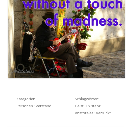
Kategorien
Schlagwörter:
Personen
·
Verstand
Geist
·
Existenz
·
Aristoteles
·
Verrückt