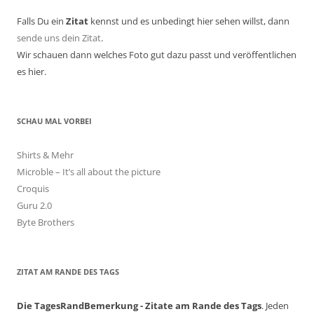
Falls Du ein
Zitat
kennst und es unbedingt hier sehen willst, dann
sende uns dein Zitat
.
Wir schauen dann welches Foto gut dazu passt und veröffentlichen
es hier.
SCHAU MAL VORBEI
Shirts & Mehr
Microble – It’s all about the picture
Croquis
Guru 2.0
Byte Brothers
ZITAT AM RANDE DES TAGS
Die TagesRandBemerkung - Zitate am Rande des Tags
. Jeden