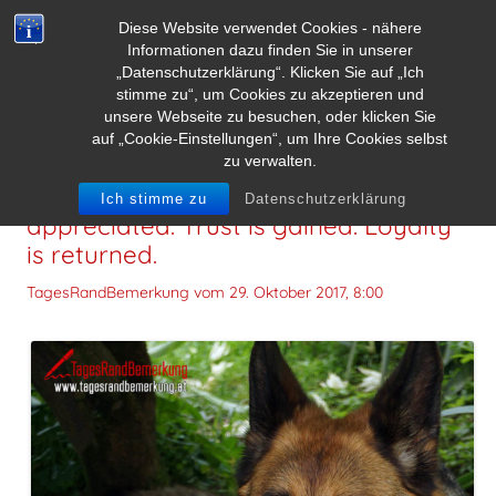
Diese Website verwendet Cookies - nähere
Informationen dazu finden Sie in unserer
„Datenschutzerklärung“. Klicken Sie auf „Ich
stimme zu“, um Cookies zu akzeptieren und
unsere Webseite zu besuchen, oder klicken Sie
auf „Cookie-Einstellungen“, um Ihre Cookies selbst
zu verwalten.
Respect is earned. Honesty is
Ich stimme zu
Datenschutzerklärung
appreciated. Trust is gained. Loyalty
is returned.
TagesRandBemerkung vom
29. Oktober 2017, 8:00