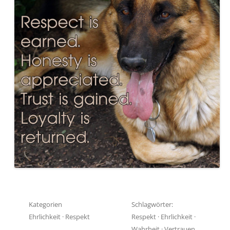
Kategorien
Schlagwörter:
Ehrlichkeit
·
Respekt
Respekt
·
Ehrlichkeit
·
Wahrheit
·
Vertrauen