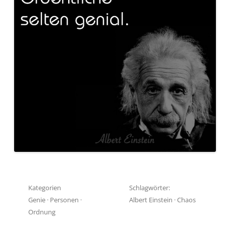
Kategorien
Schlagwörter:
Genie
·
Personen
·
Albert Einstein
·
Chaos
Ordnung